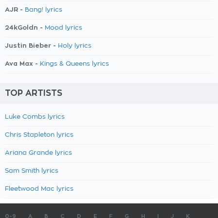
AJR -
Bang! lyrics
24kGoldn -
Mood lyrics
Justin Bieber -
Holy lyrics
Ava Max -
Kings & Queens lyrics
TOP ARTISTS
Luke Combs lyrics
Chris Stapleton lyrics
Ariana Grande lyrics
Sam Smith lyrics
Fleetwood Mac lyrics
0-9
A
B
C
D
E
F
G
H
I
J
K