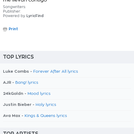
me llevan contigo
Songwriters:
Publisher:
Powered by
LyricFind
Print
TOP LYRICS
Luke Combs -
Forever After All lyrics
AJR -
Bang! lyrics
24kGoldn -
Mood lyrics
Justin Bieber -
Holy lyrics
Ava Max -
Kings & Queens lyrics
TOP ARTISTS