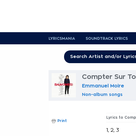
LYRICSMANIA
SOUNDTRACK LYRICS
Compter Sur Toi
Emmanuel Moire
Non-album songs
Lyrics to Comp
Print
1, 2, 3