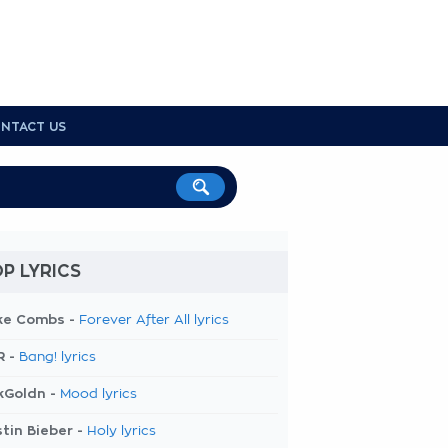
NTACT US
P LYRICS
ke Combs -
Forever After All lyrics
R -
Bang! lyrics
kGoldn -
Mood lyrics
tin Bieber -
Holy lyrics