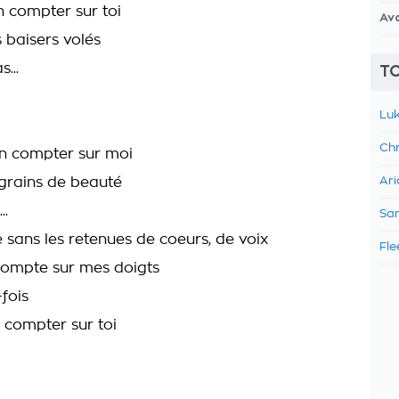
n compter sur toi
Av
s baisers volés
...
TO
Luk
Chr
n compter sur moi
 grains de beauté
Ari
..
Sam
 sans les retenues de coeurs, de voix
Fle
 compte sur mes doigts
-fois
 compter sur toi