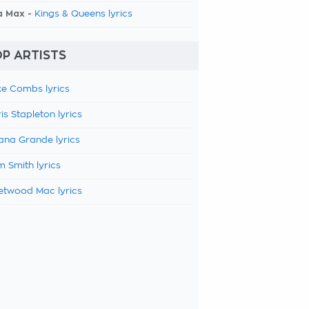
a Max -
Kings & Queens lyrics
P ARTISTS
e Combs lyrics
is Stapleton lyrics
ana Grande lyrics
 Smith lyrics
etwood Mac lyrics