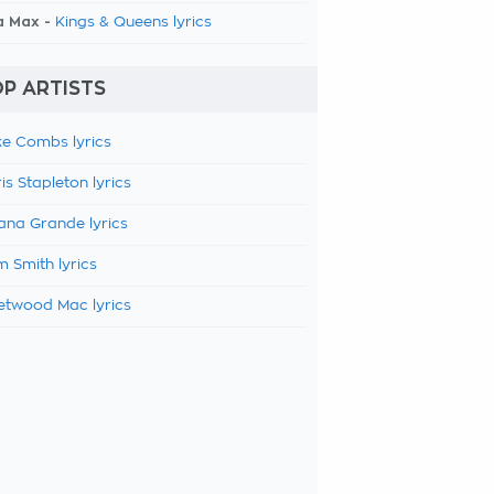
a Max -
Kings & Queens lyrics
P ARTISTS
e Combs lyrics
is Stapleton lyrics
ana Grande lyrics
 Smith lyrics
etwood Mac lyrics