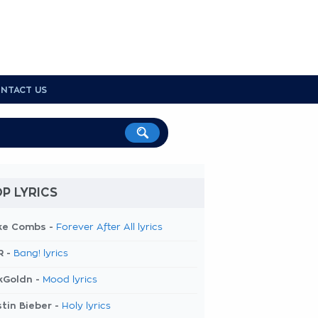
NTACT US
P LYRICS
ke Combs -
Forever After All lyrics
R -
Bang! lyrics
kGoldn -
Mood lyrics
tin Bieber -
Holy lyrics