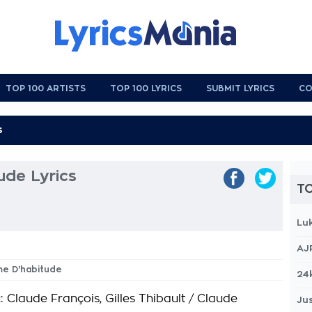
TOP 100 ARTISTS
TOP 100 LYRICS
SUBMIT LYRICS
CO
de Lyrics
TO
Lu
AJ
me D'habitude
24
: Claude François, Gilles Thibault / Claude
Jus