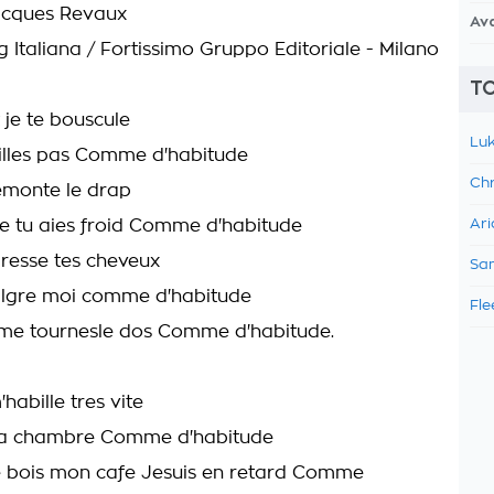
acques Revaux
Av
g Italiana / Fortissimo Gruppo Editoriale - Milano
TO
 je te bouscule
Luk
eilles pas Comme d'habitude
Chr
remonte le drap
ue tu aies froid Comme d'habitude
Ari
resse tes cheveux
Sam
lgre moi comme d'habitude
Fle
 me tournesle dos Comme d'habitude.
'habille tres vite
 la chambre Comme d'habitude
e bois mon cafe Jesuis en retard Comme