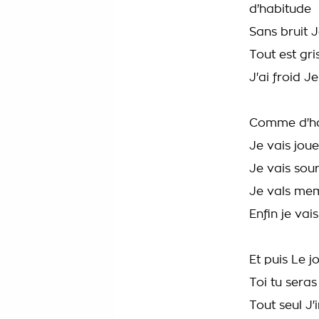
d'habitude
Sans bruit J
Tout est gr
J'ai froid 
Comme d'ha
Je vais jou
Je vais sou
Je vals me
Enfin je va
Et puis Le j
Toi tu sera
Tout seul J'