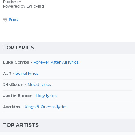
Publisher:
Powered by
LyricFind
Print
TOP LYRICS
Luke Combs -
Forever After All lyrics
AJR -
Bang! lyrics
24kGoldn -
Mood lyrics
Justin Bieber -
Holy lyrics
Ava Max -
Kings & Queens lyrics
TOP ARTISTS