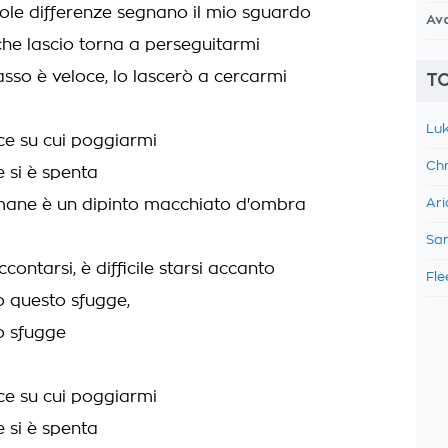
ole differenze segnano il mio sguardo
Av
che lascio torna a perseguitarmi
asso è veloce, lo lascerò a cercarmi
TO
Luk
e su cui poggiarmi
Chr
 si è spenta
mane è un dipinto macchiato d'ombra
Ari
Sam
accontarsi, è difficile starsi accanto
Fle
o questo sfugge,
o sfugge
e su cui poggiarmi
 si è spenta