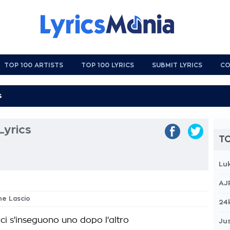
TOP 100 ARTISTS
TOP 100 LYRICS
SUBMIT LYRICS
CO
Lyrics
TO
Lu
AJ
Che Lascio
24
ici s'inseguono uno dopo l'altro
Jus