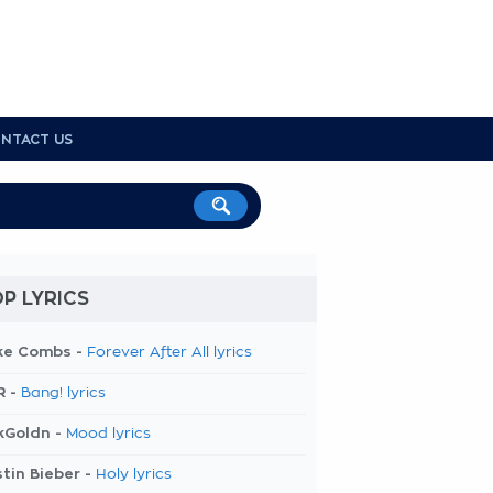
NTACT US
P LYRICS
ke Combs -
Forever After All lyrics
R -
Bang! lyrics
kGoldn -
Mood lyrics
tin Bieber -
Holy lyrics