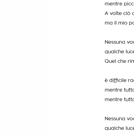
mentre picc
A volte ciò 
ma il mio p
Nessuna voc
qualche luce
Quel che ri
è difficile r
mentre tutt
mentre tutt
Nessuna voc
qualche luce