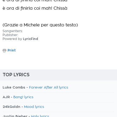
è ora di finirla coi mah! Chissà
è ora di finirla coi mah! Chissà
(Grazie a Michele per questo testo)
Songwriters:
Publisher:
Powered by
LyricFind
Print
TOP LYRICS
Luke Combs -
Forever After All lyrics
AJR -
Bang! lyrics
24kGoldn -
Mood lyrics
Justin Bieber -
Holy lyrics