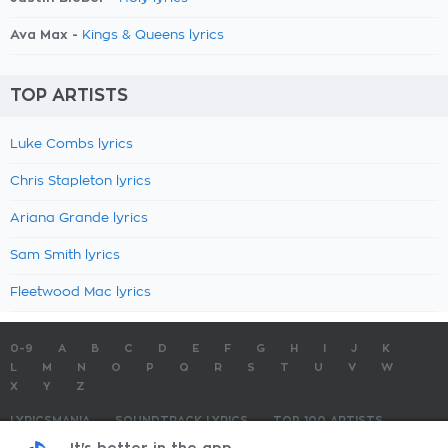
Ava Max -
Kings & Queens lyrics
TOP ARTISTS
Luke Combs lyrics
Chris Stapleton lyrics
Ariana Grande lyrics
Sam Smith lyrics
Fleetwood Mac lyrics
0-9
A
B
C
D
E
F
G
H
I
J
K
L
M
N
O
P
Q
R
S
T
U
V
W
X
Y
Z
LYRICSMANIA
SOUNDTRACK LYRICS
TOP 100 ARTISTS
TOP 100 LYRICS
SUBMIT LYRICS
CONTACT US