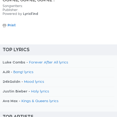
Ouvrez, ouvrez, ouvrez !
Songwriters:
Publisher:
Powered by
LyricFind
Print
TOP LYRICS
Luke Combs -
Forever After All lyrics
AJR -
Bang! lyrics
24kGoldn -
Mood lyrics
Justin Bieber -
Holy lyrics
Ava Max -
Kings & Queens lyrics
TOP ARTISTS