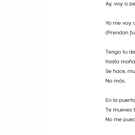
Ay, voy a p
Yo me voy co
(Prendan fu
Tengo tu de
hasta mañana
Se hace, muy,
No más.
En la puert
Te mueves ta
No me puedo 