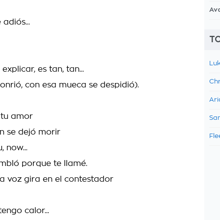
Av
 adiós...
TO
Luk
xplicar, es tan, tan...
Chr
sonrió, con esa mueca se despidió).
Ari
e tu amor
Sam
fin se dejó morir
Fle
, now...
bló porque te llamé.
da voz gira en el contestador
engo calor...