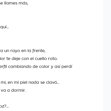
me llames más,
uí...
a un rayo en la frente,
lor te deje con el cuello roto.
perfil cambiando de color y así perdí
mi, en mi piel nada se clavó...
 va a dormir.
z?...