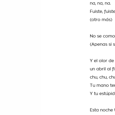
na, na, na.
Fuiste, fuiste
(otro más)
No se como e
(Apenas si 
Y el olor d
un abril al 
chu, chu, chu
Tu mano tem
Y tu estúpi
Esta noche t