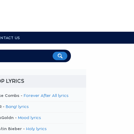
NTACT US
P LYRICS
ke Combs -
Forever After All lyrics
R -
Bang! lyrics
kGoldn -
Mood lyrics
tin Bieber -
Holy lyrics