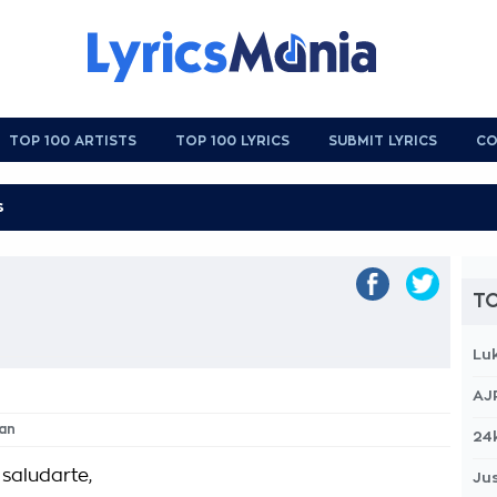
TOP 100 ARTISTS
TOP 100 LYRICS
SUBMIT LYRICS
CO
TO
Lu
AJ
fan
24
saludarte,
Jus