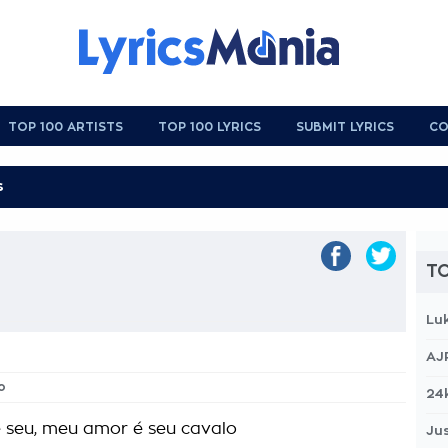
TOP 100 ARTISTS
TOP 100 LYRICS
SUBMIT LYRICS
CO
TO
Lu
AJ
o
24
 seu, meu amor é seu cavalo
Jus