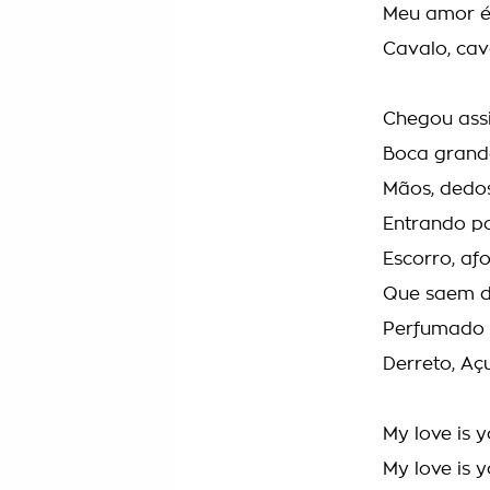
Meu amor é
Cavalo, cav
Chegou ass
Boca grande
Mãos, dedo
Entrando p
Escorro, af
Que saem d
Perfumado
Derreto, A
My love is y
My love is y