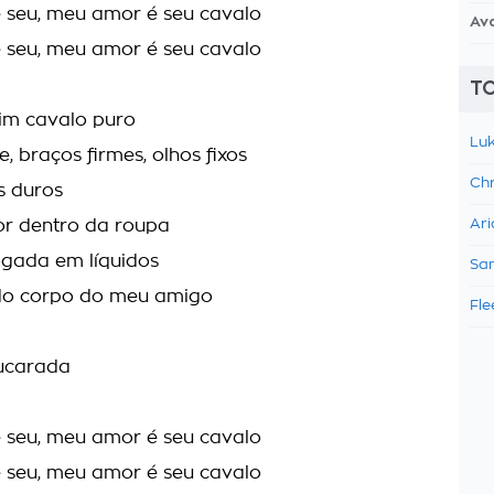
 seu, meu amor é seu cavalo
Av
 seu, meu amor é seu cavalo
TO
im cavalo puro
Luk
, braços firmes, olhos fixos
Chr
s duros
or dentro da roupa
Ari
ogada em líquidos
Sam
o corpo do meu amigo
Fle
çucarada
 seu, meu amor é seu cavalo
 seu, meu amor é seu cavalo