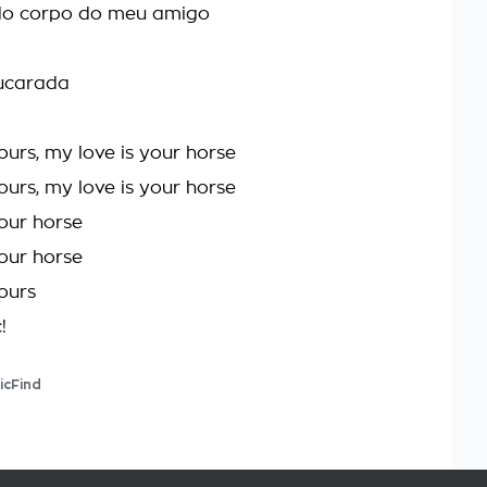
o corpo do meu amigo
çucarada
ours, my love is your horse
ours, my love is your horse
your horse
your horse
yours
!
icFind