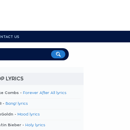
NTACT US
P LYRICS
ke Combs -
Forever After All lyrics
R -
Bang! lyrics
kGoldn -
Mood lyrics
tin Bieber -
Holy lyrics