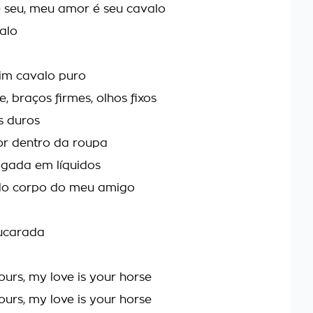
 seu, meu amor é seu cavalo
alo
im cavalo puro
, braços firmes, olhos fixos
s duros
or dentro da roupa
ogada em líquidos
o corpo do meu amigo
çucarada
ours, my love is your horse
ours, my love is your horse