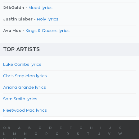
24kGoldn -
Mood lyrics
Justin Bieber -
Holy lyrics
Ava Max -
Kings & Queens lyrics
TOP ARTISTS
Luke Combs lyrics
Chris Stapleton lyrics
Ariana Grande lyrics
Sam Smith lyrics
Fleetwood Mac lyrics
0-9
A
B
C
D
E
F
G
H
I
J
K
L
M
N
O
P
Q
R
S
T
U
V
W