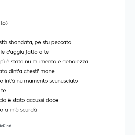
ato)
 stà sbandata, pe stu peccato
le c'aggiu fatto a te
pì è stato nu mumento e debolezza
ato dint'a chesti' mane
o int'à nu mumento scunusciuto
 te
cio è stato accussì doce
co a m'ò scurdà
icFind