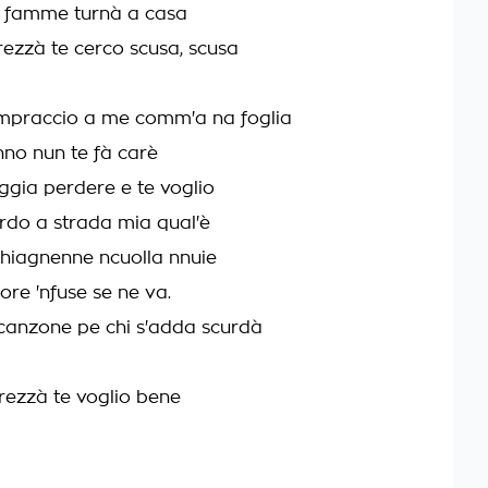
o famme turnà a casa
ezzà te cerco scusa, scusa
'mpraccio a me comm'a na foglia
nno nun te fà carè
aggia perdere e te voglio
rdo a strada mia qual'è
 chiagnenne ncuolla nnuie
ore 'nfuse se ne va.
canzone pe chi s'adda scurdà
ezzà te voglio bene