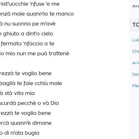
hist'uocchie 'nfuse 'e me
Av
enzà maie quann'io te manco
tà nu suonno pe m'avè
TO
è ghiuto a dint'o cielo
Luk
è fermato 'nfaccia a te
Chr
cio mio nun me puà trattenè
Ari
ezzà te voglio bene
Sam
baglià te faie cchiù male
Fle
à stà vita mia
scurdà pecchè o và Dio
ezzà te voglio bene
ercà quann'è dimane
o dì n'ata bugia