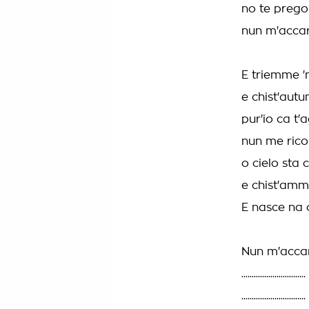
no te preg
nun m'accar
E triemme 
e chist'autu
pur'io ca t'
nun me rico
o cielo sta
e chist'amm
E nasce na 
Nun m'accar
...............................
...............................