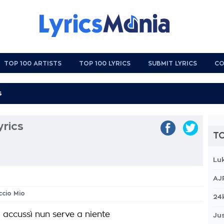
TOP 100 ARTISTS
TOP 100 LYRICS
SUBMIT LYRICS
CO
yrics
TO
Lu
AJ
ccio Mio
24
 accussì nun serve a niente
Jus