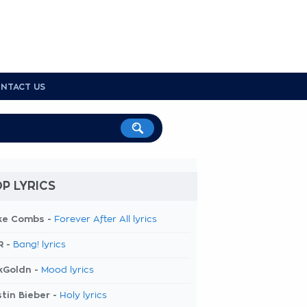
NTACT US
P LYRICS
ke Combs -
Forever After All lyrics
R -
Bang! lyrics
kGoldn -
Mood lyrics
tin Bieber -
Holy lyrics