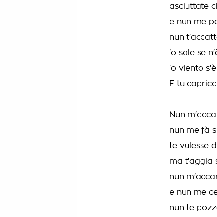
asciuttate c
e nun me p
nun t'accat
'o sole se n'
'o viento s'
E tu capric
Nun m'accar
nun me fà s
te vulesse d
ma t'aggia 
nun m'accar
e nun me c
nun te pozz