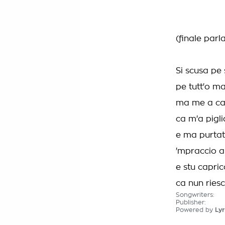
(finale parl
Si scusa pe
pe tutt'o ma
ma me a ca
ca m'a pigli
e ma purtat
'mpraccio a
e stu capric
ca nun ries
Songwriters:
Publisher:
Powered by
Lyr