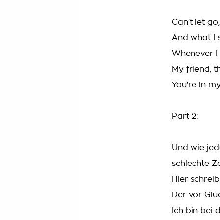
Can't let go
And what I s
Whenever I c
My friend, t
You're in my
Part 2:
Und wie jed
schlechte Ze
Hier schreib
Der vor Glü
Ich bin bei