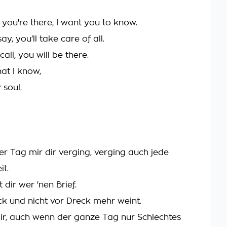
, you're there, I want you to know.
ay, you'll take care of all.
all, you will be there.
hat I know,
 soul.
er Tag mir dir verging, verging auch jede
it.
t dir wer 'nen Brief.
ck und nicht vor Dreck mehr weint.
 dir, auch wenn der ganze Tag nur Schlechtes