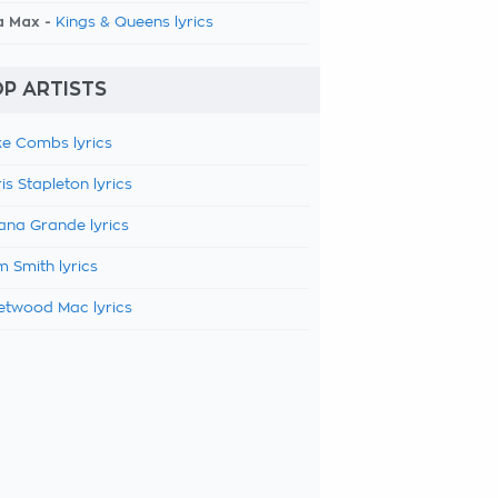
a Max -
Kings & Queens lyrics
P ARTISTS
e Combs lyrics
is Stapleton lyrics
ana Grande lyrics
 Smith lyrics
etwood Mac lyrics