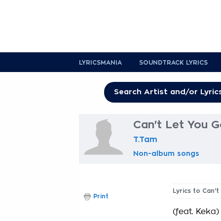
LYRICSMANIA
SOUNDTRACK LYRICS
Can't Let You G
T.Tam
Non-album songs
Lyrics to Can'
Print
(feat. Keka)