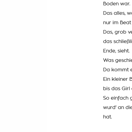
Boden war.
Das alles, w
nur im Beat
Das, grob ve
das schließ
Ende, sieht.
Was geschi
Da kommt ein
Ein kleiner B
bis das Girl
So einfach g
wurd' an die
hat.