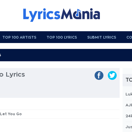
TOP 100 ARTISTS
TOP 100 LYRICS
SUBMIT LYRICS
CO
o Lyrics
TO
Lu
AJ
t Let You Go
24
Jus