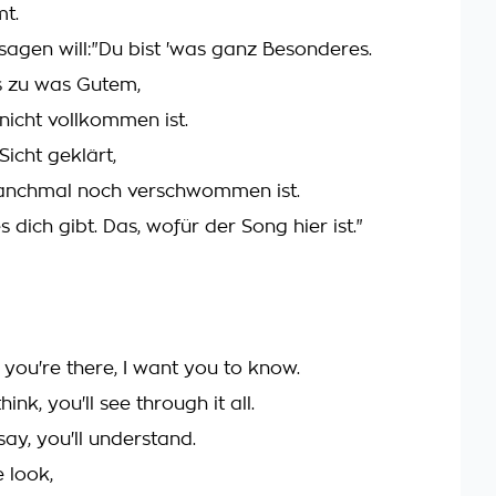
t.
 sagen will:"Du bist 'was ganz Besonderes.
s zu was Gutem,
nicht vollkommen ist.
icht geklärt,
anchmal noch verschwommen ist.
s dich gibt. Das, wofür der Song hier ist."
, you're there, I want you to know.
ink, you'll see through it all.
ay, you'll understand.
 look,