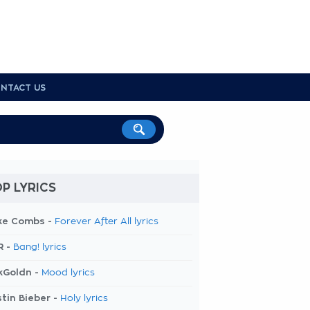
NTACT US
P LYRICS
ke Combs -
Forever After All lyrics
R -
Bang! lyrics
kGoldn -
Mood lyrics
tin Bieber -
Holy lyrics