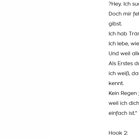
?Hey. Ich s
Doch mir fe
gibst.
Ich hab Trän
Ich lebe, wie
Und weil alle
Als Erstes d
ich weiß, d
kennt.
Kein Regen f
weil ich dic
einfach ist."
Hook 2: