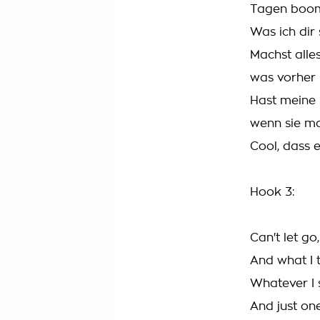
Tagen boom
Was ich dir
Machst alle
was vorher 
Hast meine S
wenn sie m
Cool, dass e
Hook 3:
Can't let go
And what I th
Whatever I s
And just one