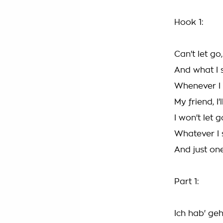
Hook 1:
Can't let go
And what I s
Whenever I c
My friend, I'
I won't let g
Whatever I s
And just one
Part 1:
Ich hab' ge