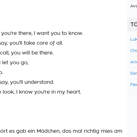
Av
TO
, you're there, I want you to know.
Luk
ay, you'll take care of all.
Chr
all, you will be there.
ll let you go,
Ari
o.
Sam
ay, you'll understand.
Fle
 look, I know you're in my heart.
hört es gab ein Mädchen, das mal richtig mies am