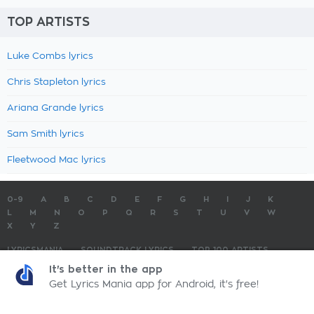
TOP ARTISTS
Luke Combs lyrics
Chris Stapleton lyrics
Ariana Grande lyrics
Sam Smith lyrics
Fleetwood Mac lyrics
0-9
A
B
C
D
E
F
G
H
I
J
K
L
M
N
O
P
Q
R
S
T
U
V
W
X
Y
Z
LYRICSMANIA
SOUNDTRACK LYRICS
TOP 100 ARTISTS
TOP 100 LYRICS
SUBMIT LYRICS
CONTACT US
It's better in the app
Get Lyrics Mania app for Android, it's free!
LyricsMania.com - Copyright © 2026 - All Rights Reserved
Privacy Policy