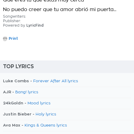
Que eres tu que estás muy cerca
No puedo creer que tu amor abrió mi puerta...
Songwriters:
Publisher:
Powered by
LyricFind
Print
TOP LYRICS
Luke Combs -
Forever After All lyrics
AJR -
Bang! lyrics
24kGoldn -
Mood lyrics
Justin Bieber -
Holy lyrics
Ava Max -
Kings & Queens lyrics