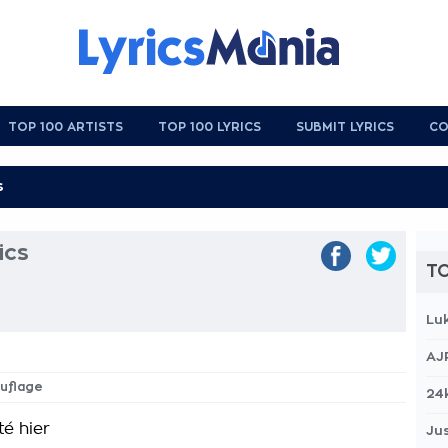
TOP 100 ARTISTS
TOP 100 LYRICS
SUBMIT LYRICS
CO
ics
TO
Lu
AJ
ouflage
24
té hier
Jus