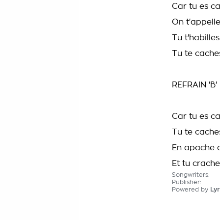
Car tu es c
On t'appell
Tu t'habill
Tu te cach
REFRAIN 'B'
Car tu es c
Tu te cach
En apache 
Et tu crach
Songwriters:
Publisher:
Powered by
Lyr