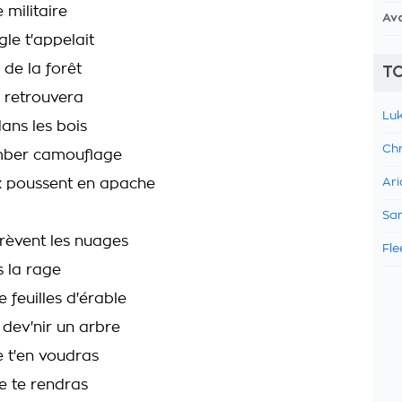
militaire
Av
gle t'appelait
l de la forêt
TO
 retrouvera
Luk
ns les bois
Chr
mber camouflage
x poussent en apache
Ari
Sam
crèvent les nuages
Fle
s la rage
 feuilles d'érable
 dev'nir un arbre
 t'en voudras
e te rendras