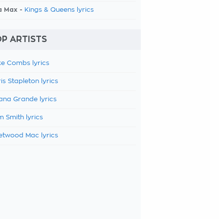
a Max -
Kings & Queens lyrics
P ARTISTS
e Combs lyrics
is Stapleton lyrics
ana Grande lyrics
 Smith lyrics
etwood Mac lyrics