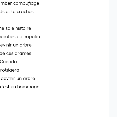
omber camouflage
ds et tu craches
e sale histoire
bombes au napalm
ev'nir un arbre
e de ces drames
u Canada
protégera
 dev'nir un arbre
e c'est un hommage