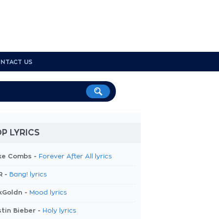
NTACT US
P LYRICS
ke Combs -
Forever After All lyrics
R -
Bang! lyrics
kGoldn -
Mood lyrics
tin Bieber -
Holy lyrics