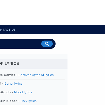
NTACT US
P LYRICS
ke Combs -
Forever After All lyrics
R -
Bang! lyrics
kGoldn -
Mood lyrics
tin Bieber -
Holy lyrics