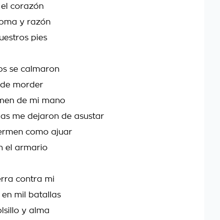
el corazón
goma y razón
uestros pies
os se calmaron
 de morder
men de mi mano
as me dejaron de asustar
ermen como ajuar
 el armario
rra contra mi
 en mil batallas
lsillo y alma