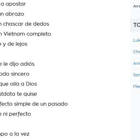
 a apostar
Av
 un abrazo
un chascar de dedos
TO
n Vietnam completo
Luk
 y de lejos
Chr
 le dijo adiós
Ari
todo sincero
Sam
que olía a Dios
Fle
stdata te quise
fecto simple de un pasado
 ni perfecto
mpo a la vez