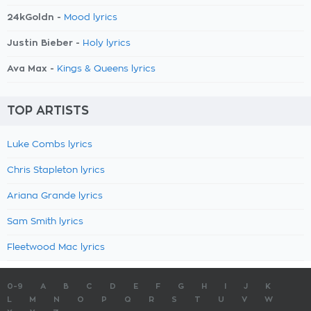
24kGoldn -
Mood lyrics
Justin Bieber -
Holy lyrics
Ava Max -
Kings & Queens lyrics
TOP ARTISTS
Luke Combs lyrics
Chris Stapleton lyrics
Ariana Grande lyrics
Sam Smith lyrics
Fleetwood Mac lyrics
0-9
A
B
C
D
E
F
G
H
I
J
K
L
M
N
O
P
Q
R
S
T
U
V
W