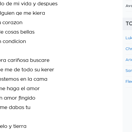
lo de mi vida y despues
Av
lguien qe me kiera
u corazon
TO
e cosas bellas
Luk
n condicion
Chr
era cariñosa buscare
Ari
qe me de todo su kerer
Sam
estemos en la cama
Fle
me haga el amor
n amor fingido
 me dabas tu
elo y tierra