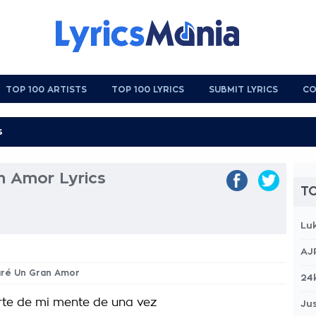
TOP 100 ARTISTS
TOP 100 LYRICS
SUBMIT LYRICS
CO
n Amor Lyrics
TO
Lu
AJ
caré Un Gran Amor
24
rte de mi mente de una vez
Jus