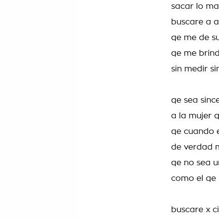
sacar lo ma
buscare a a
qe me de s
qe me brind
sin medir si
qe sea sinc
a la mujer 
qe cuando 
de verdad 
qe no sea u
como el qe
buscare x ci