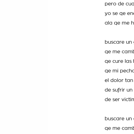
pero de cu
yo se qe en
ala qe me 
buscare un
qe me camb
qe cure las
qe mi pech
el dolor ta
de sufrir u
de ser vict
buscare un
qe me camb