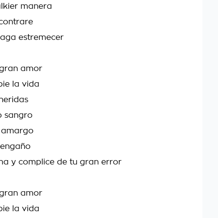
alkier manera
contrare
haga estremecer
 gran amor
ie la vida
 heridas
o sangro
n amargo
n engaño
ima y complice de tu gran error
 gran amor
ie la vida