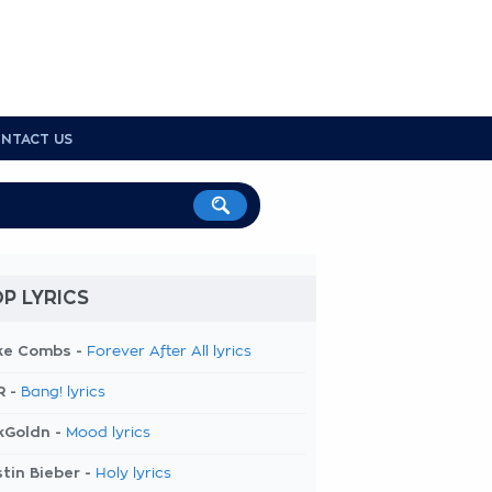
NTACT US
P LYRICS
ke Combs -
Forever After All lyrics
R -
Bang! lyrics
kGoldn -
Mood lyrics
tin Bieber -
Holy lyrics