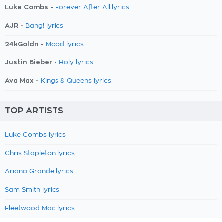
Luke Combs -
Forever After All lyrics
AJR -
Bang! lyrics
24kGoldn -
Mood lyrics
Justin Bieber -
Holy lyrics
Ava Max -
Kings & Queens lyrics
TOP ARTISTS
Luke Combs lyrics
Chris Stapleton lyrics
Ariana Grande lyrics
Sam Smith lyrics
Fleetwood Mac lyrics