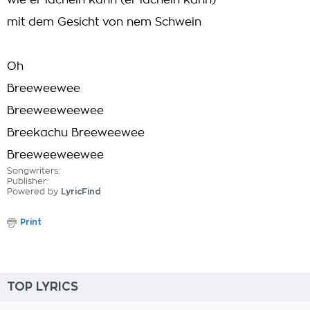
wie er lächeln kann (er lächeln kann)
mit dem Gesicht von nem Schwein
Oh
Breeweewee
Breeweeweewee
Breekachu Breeweewee
Breeweeweewee
Songwriters:
Publisher:
Powered by
LyricFind
Print
TOP LYRICS