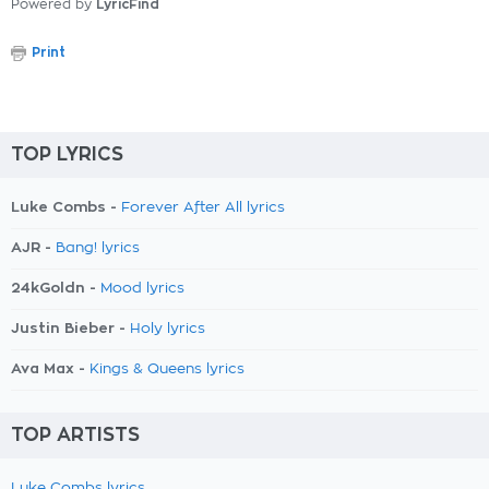
Powered by
LyricFind
Print
TOP LYRICS
Luke Combs -
Forever After All lyrics
AJR -
Bang! lyrics
24kGoldn -
Mood lyrics
Justin Bieber -
Holy lyrics
Ava Max -
Kings & Queens lyrics
TOP ARTISTS
Luke Combs lyrics