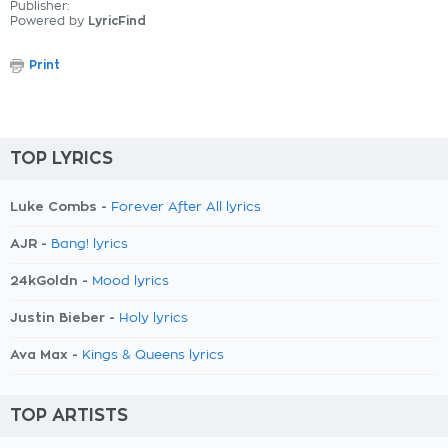
Publisher:
Powered by
LyricFind
Print
TOP LYRICS
Luke Combs -
Forever After All lyrics
AJR -
Bang! lyrics
24kGoldn -
Mood lyrics
Justin Bieber -
Holy lyrics
Ava Max -
Kings & Queens lyrics
TOP ARTISTS