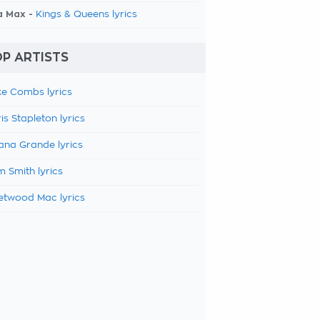
a Max -
Kings & Queens lyrics
P ARTISTS
e Combs lyrics
is Stapleton lyrics
ana Grande lyrics
 Smith lyrics
etwood Mac lyrics