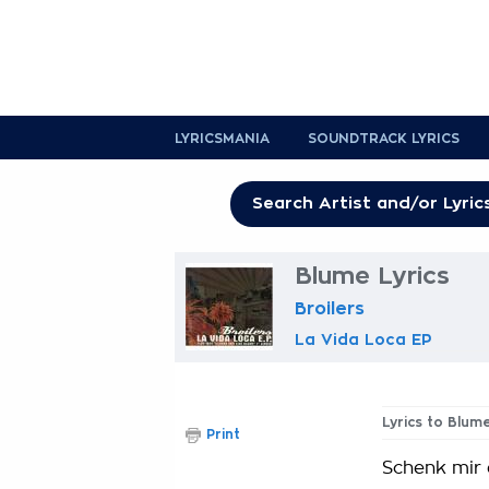
LYRICSMANIA
SOUNDTRACK LYRICS
Blume Lyrics
Broilers
La Vida Loca EP
Lyrics to Blum
Print
Schenk mir 