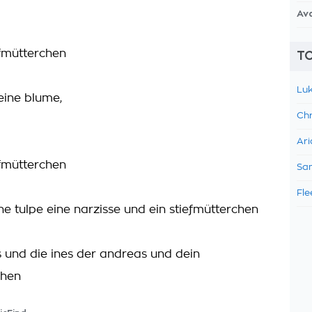
Av
efmütterchen
TO
Luk
eine blume,
Chr
Ari
efmütterchen
Sam
Fle
ne tulpe eine narzisse und ein stiefmütterchen
´s und die ines der andreas und dein
chen