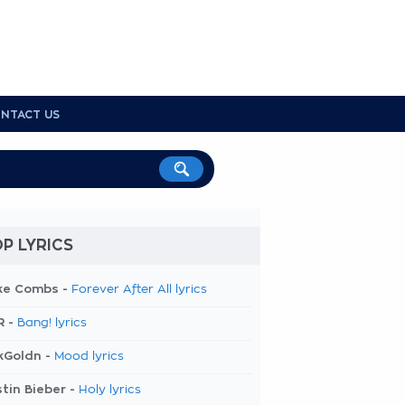
NTACT US
P LYRICS
ke Combs -
Forever After All lyrics
R -
Bang! lyrics
kGoldn -
Mood lyrics
tin Bieber -
Holy lyrics