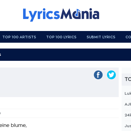
TOP 100 ARTISTS
TOP 100 LYRICS
SUBMIT LYRICS
CO
TO
Lu
AJ
e
24
eine blume,
Jus