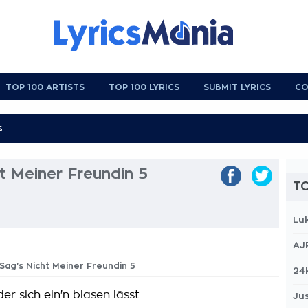
TOP 100 ARTISTS
TOP 100 LYRICS
SUBMIT LYRICS
CO
ht Meiner Freundin 5
TO
Lu
AJ
e Sag's Nicht Meiner Freundin 5
24
der sich ein'n blasen lässt
Jus