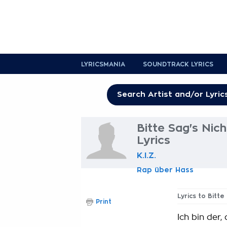
LYRICSMANIA
SOUNDTRACK LYRICS
Bitte Sag's Nic
Lyrics
K.I.Z.
Rap über Hass
Lyrics to Bitt
Print
Ich bin der, 