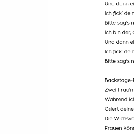
Und dann e
Ich fick' de
Bitte sag's 
Ich bin der, 
Und dann e
Ich fick' de
Bitte sag's 
Backstage-
Zwei Frau'n
Während ich
Gеiert dein
Die Wichsvo
Frauen könn