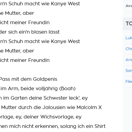
in'n Schuh macht wie Kanye West
Av
ine Mutter, aber
nicht meiner Freundin
TO
der sich ein'n blasen lässt
Luk
in'n Schuh macht wie Kanye West
Chr
ine Mutter, aber
nicht meiner Freundin
Ari
Sam
Pass mit dem Goldpenis
Fle
 im Arm, beide volljährig (Boah)
 im Garten deine Schwеster leck', ey
e Mutter durch die Jalousien wie Malcolm X
rlage, ey, deiner Wichsvorlage, ey
en mich nicht erkennen, solang ich ein Shirt