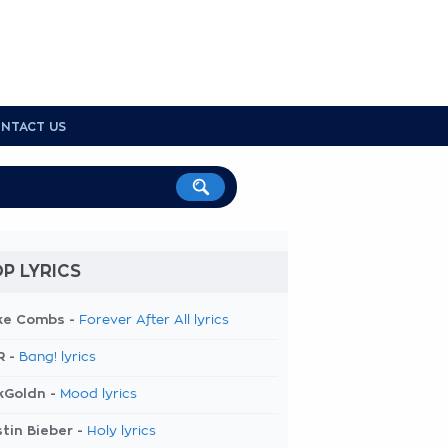
NTACT US
P LYRICS
ke Combs -
Forever After All lyrics
R -
Bang! lyrics
kGoldn -
Mood lyrics
tin Bieber -
Holy lyrics