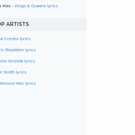
a Max -
Kings & Queens lyrics
P ARTISTS
e Combs lyrics
is Stapleton lyrics
ana Grande lyrics
 Smith lyrics
etwood Mac lyrics