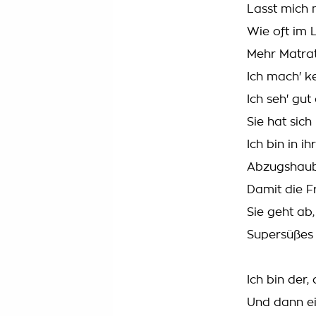
Lasst mich m
Wie oft im 
Mehr Matrat
Ich mach' k
Ich seh' gu
Sie hat sic
Ich bin in i
Abzugshaub
Damit die Fr
Sie geht ab,
Supersüßes F
Ich bin der, 
Und dann e