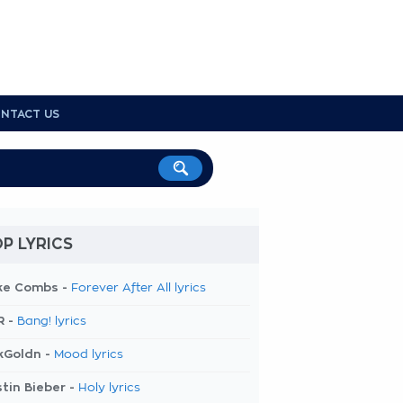
NTACT US
P LYRICS
ke Combs -
Forever After All lyrics
R -
Bang! lyrics
kGoldn -
Mood lyrics
tin Bieber -
Holy lyrics