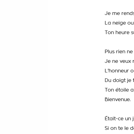
Je me rends
La neige ou 
Ton heure s
Plus rien n
Je ne veux 
L'honneur o
Du doigt je 
Ton étoile 
Bienvenue.
Était-ce un 
Si on te le 