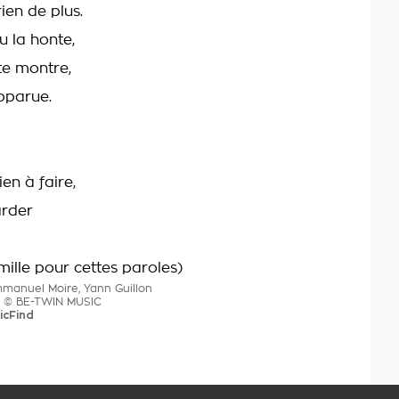
ien de plus.
u la honte,
te montre,
apparue.
rien à faire,
arder
mille pour cettes paroles)
mmanuel Moire, Yann Guillon
cs © BE-TWIN MUSIC
icFind