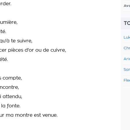
rder.
Av
lumière,
TO
té.
Luk
qu'à te suivre,
Chr
cer pièces d'or ou de cuivre,
été.
Ari
Sam
s compte,
Fle
ncontre,
i attendu,
la fonte.
ur ma montre est venue.