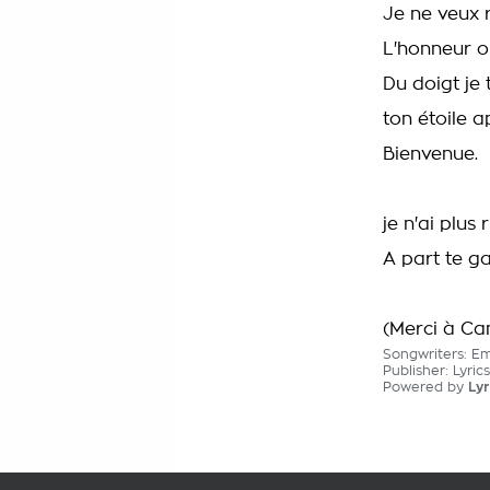
Je ne veux r
L'honneur o
Du doigt je 
ton étoile 
Bienvenue.
je n'ai plus 
A part te g
(Merci à Ca
Songwriters: E
Publisher: Lyri
Powered by
Lyr