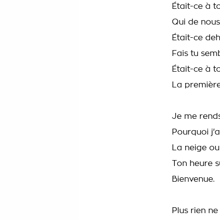
Était-ce à t
Qui de nou
Était-ce de
Fais tu semb
Était-ce à t
La première 
Je me rends
Pourquoi j'a
La neige ou 
Ton heure s
Bienvenue.
Plus rien n