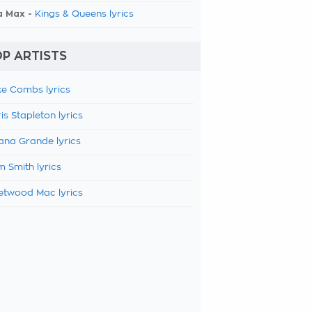
a Max -
Kings & Queens lyrics
P ARTISTS
e Combs lyrics
is Stapleton lyrics
ana Grande lyrics
 Smith lyrics
etwood Mac lyrics