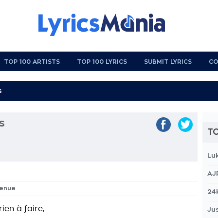
TOP 100 ARTISTS
TOP 100 LYRICS
SUBMIT LYRICS
CO
s
TO
Lu
AJ
venue
24
rien à faire,
Jus