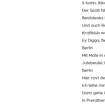
S-bahn, Ale
Der Späti hi
Beatsteaks 
Und auch Ra
Kraftklub wo
Ey Digga, B
Berlin
Mit Mate in
Jutebeutel,
Berlin
Hier ravt d
Ich leihe mi
Dann gehe i
In Prenzlbe