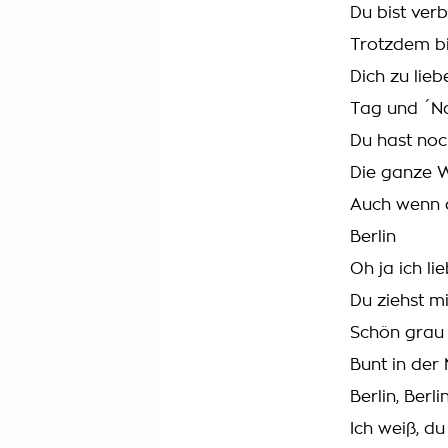
Du bist ver
Trotzdem bi
Dich zu lieb
Tag und ´Na
Du hast noc
Die ganze W
Auch wenn d
Berlin
Oh ja ich li
Du ziehst m
Schön grau
Bunt in der
Berlin, Berli
Ich weiß, du