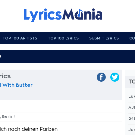
TOP 100 ARTISTS
TOP 100 LYRICS
SUBMIT LYRICS
CO
rics
TO
 With Butter
Lu
AJ
, Berlin!
24
ich nach deinen Farben
Jus