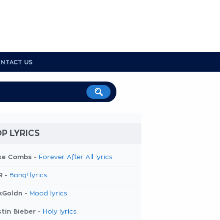
NTACT US
P LYRICS
ke Combs -
Forever After All lyrics
R -
Bang! lyrics
kGoldn -
Mood lyrics
tin Bieber -
Holy lyrics