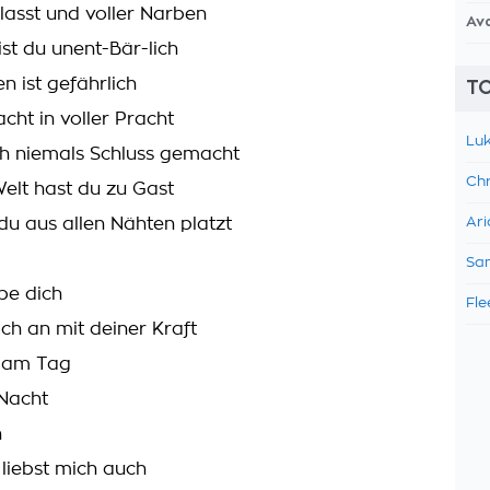
blasst und voller Narben
Av
st du unent-Bär-lich
en ist gefährlich
TO
cht in voller Pracht
Luk
h niemals Schluss gemacht
Chr
elt hast du zu Gast
u aus allen Nähten platzt
Ari
Sam
ebe dich
Fle
ich an mit deiner Kraft
 am Tag
 Nacht
n
 liebst mich auch