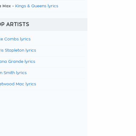
a Max -
Kings & Queens lyrics
P ARTISTS
e Combs lyrics
is Stapleton lyrics
ana Grande lyrics
 Smith lyrics
etwood Mac lyrics