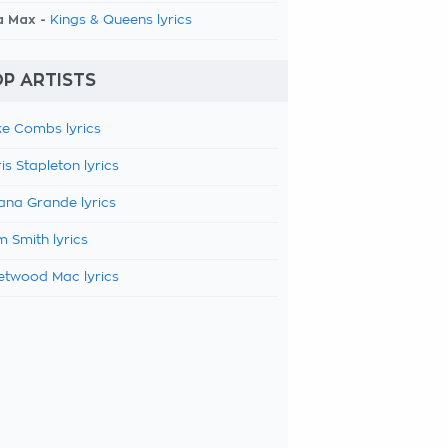
a Max -
Kings & Queens lyrics
P ARTISTS
e Combs lyrics
is Stapleton lyrics
ana Grande lyrics
 Smith lyrics
etwood Mac lyrics