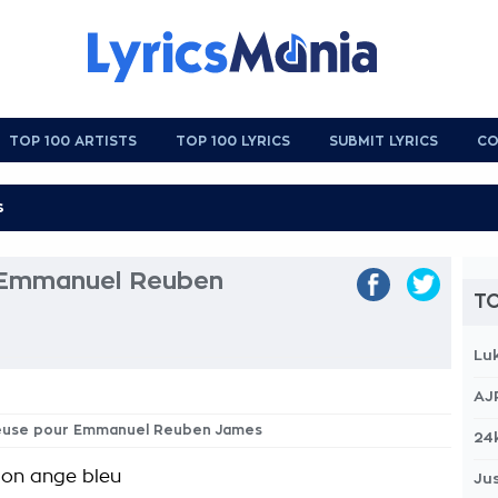
TOP 100 ARTISTS
TOP 100 LYRICS
SUBMIT LYRICS
CO
 Emmanuel Reuben
TO
Lu
AJ
ceuse pour Emmanuel Reuben James
24
mon ange bleu
Jus