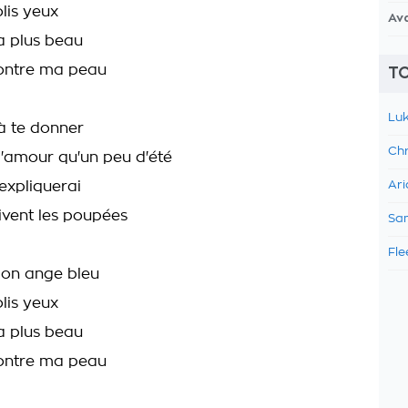
lis yeux
Av
a plus beau
contre ma peau
TO
Luk
 à te donner
Chr
'amour qu'un peu d'été
expliquerai
Ari
vent les poupées
Sam
Fle
mon ange bleu
lis yeux
a plus beau
contre ma peau