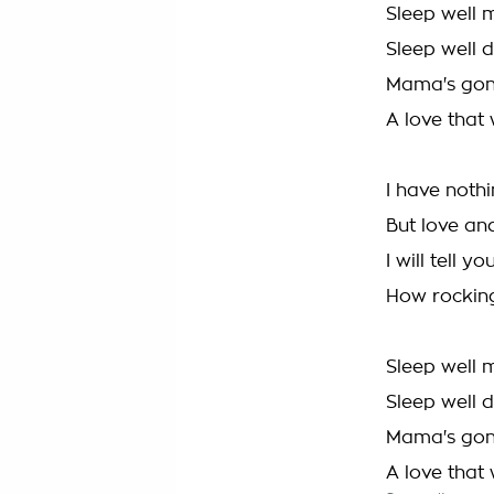
Sleep well my
Sleep well 
Mama's gonn
A love that 
I have noth
But love an
I will tell 
How rockin
Sleep well my
Sleep well 
Mama's gonn
A love that 