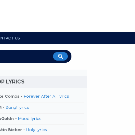
NTACT US
P LYRICS
ke Combs -
Forever After All lyrics
R -
Bang! lyrics
kGoldn -
Mood lyrics
tin Bieber -
Holy lyrics