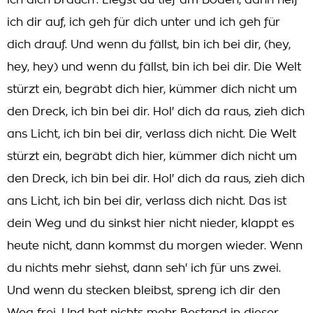
ich dich brauch'. Liegst du tief am Boden, dann helf'
ich dir auf, ich geh für dich unter und ich geh für
dich drauf. Und wenn du fällst, bin ich bei dir, (hey,
hey, hey) und wenn du fällst, bin ich bei dir. Die Welt
stürzt ein, begräbt dich hier, kümmer dich nicht um
den Dreck, ich bin bei dir. Hol' dich da raus, zieh dich
ans Licht, ich bin bei dir, verlass dich nicht. Die Welt
stürzt ein, begräbt dich hier, kümmer dich nicht um
den Dreck, ich bin bei dir. Hol' dich da raus, zieh dich
ans Licht, ich bin bei dir, verlass dich nicht. Das ist
dein Weg und du sinkst hier nicht nieder, klappt es
heute nicht, dann kommst du morgen wieder. Wenn
du nichts mehr siehst, dann seh' ich für uns zwei.
Und wenn du stecken bleibst, spreng ich dir den