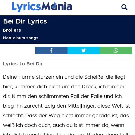
Bei Dir Lyrics
Broilers
Non-album songs
Lyrics to Bei Dir
Deine Türme stürzen ein und die Scheiße, die liegt
hier, kümmer dich nicht um den Dreck, ich bin bei
dir. Nimm den schlimmsten Fall der Fälle und ich
bieg ihn zurecht, zeig den Mittelfinger, diese Welt ist
schlecht. Dass der Weg nicht immer gerade ist, das
weiß ich doch auch, auch du bist immer da, wenn