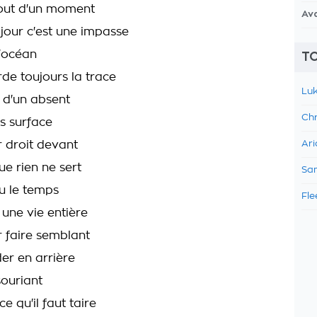
ut d'un moment
Av
jour c'est une impasse
l'océan
TO
rde toujours la trace
Luk
 d'un absent
Chr
is surface
 droit devant
Ari
ue rien ne sert
Sam
u le temps
Fle
 une vie entière
r faire semblant
er en arrière
souriant
e qu'il faut taire