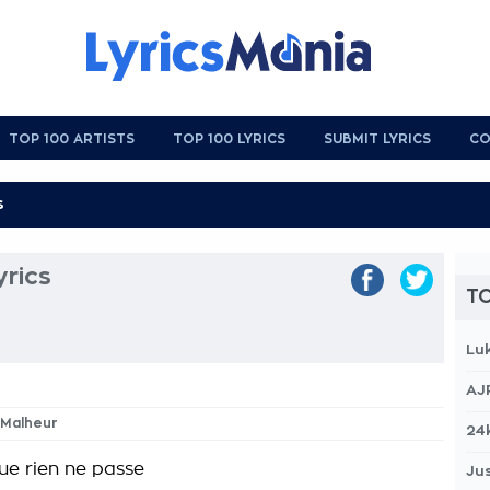
TOP 100 ARTISTS
TOP 100 LYRICS
SUBMIT LYRICS
CO
rics
TO
Lu
AJ
 Malheur
24
ue rien ne passe
Jus