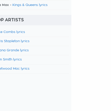
a Max -
Kings & Queens lyrics
P ARTISTS
e Combs lyrics
is Stapleton lyrics
ana Grande lyrics
 Smith lyrics
etwood Mac lyrics