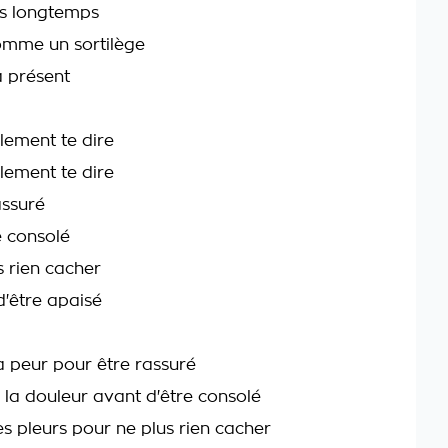
as longtemps
omme un sortilège
à présent
lement te dire
lement te dire
assuré
e consolé
s rien cacher
d'être apaisé
 la peur pour être rassuré
u la douleur avant d'être consolé
 les pleurs pour ne plus rien cacher