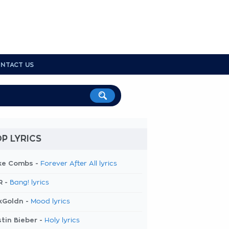
NTACT US
P LYRICS
ke Combs -
Forever After All lyrics
R -
Bang! lyrics
kGoldn -
Mood lyrics
tin Bieber -
Holy lyrics