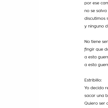
por ese cam
no se salva
discutimos 
y ninguno de
No tiene sen
fingir que 
a esta guer
a esta gue
Estribillo:
Yo decido r
sacar una b
Quiero ser