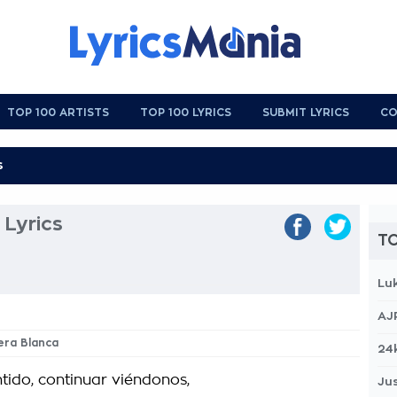
TOP 100 ARTISTS
TOP 100 LYRICS
SUBMIT LYRICS
CO
Lyrics
TO
Lu
AJ
era Blanca
24
ntido, continuar viéndonos,
Jus