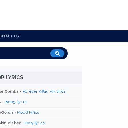
NTACT US
P LYRICS
ke Combs -
Forever After All lyrics
R -
Bang! lyrics
kGoldn -
Mood lyrics
tin Bieber -
Holy lyrics