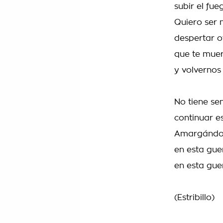
subir el fu
Quiero ser
despertar ot
que te muer
y volvernos
No tiene sen
continuar e
Amargándon
en esta gue
en esta gu
(Estribillo)