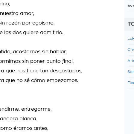
ino,
Av
 nuestro amor,
sin razón por egoísmo,
TO
 los dos quiere admitirlo.
Luk
Chr
tido, acostarnos sin hablar,
dormimos sin poner punto final,
Ari
ra que nos tiene tan desgastados,
Sam
rra que no sé cómo empezamos.
Fle
endirme, entregarme,
andera blanca.
 como éramos antes,