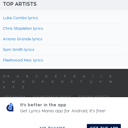
TOP ARTISTS
Luke Combs lyrics
Chris Stapleton lyrics
Ariana Grande lyrics
Sam Smith lyrics
Fleetwood Mac lyrics
0-9
A
B
C
D
E
F
G
H
I
J
K
L
M
N
O
P
Q
R
S
T
U
V
W
X
Y
Z
LYRICSMANIA
SOUNDTRACK LYRICS
TOP 100 ARTISTS
TOP 100 LYRICS
SUBMIT LYRICS
CONTACT US
It's better in the app
Get Lyrics Mania app for Android, it's free!
LyricsMania.com - Copyright © 2026 - All Rights Reserved
Privacy Policy