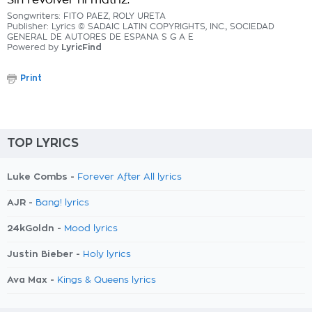
Sin revolver ni matriz.
Songwriters: FITO PAEZ, ROLY URETA
Publisher: Lyrics © SADAIC LATIN COPYRIGHTS, INC., SOCIEDAD
GENERAL DE AUTORES DE ESPANA S G A E
Powered by
LyricFind
Print
TOP LYRICS
Luke Combs -
Forever After All lyrics
AJR -
Bang! lyrics
24kGoldn -
Mood lyrics
Justin Bieber -
Holy lyrics
Ava Max -
Kings & Queens lyrics