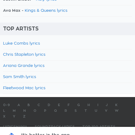
Ava Max -
Kings & Queens lyrics
TOP ARTISTS
Luke Combs lyrics
Chris Stapleton lyrics
Ariana Grande lyrics
Sam Smith lyrics
Fleetwood Mac lyrics
0-9
A
B
C
D
E
F
G
H
I
J
K
L
M
N
O
P
Q
R
S
T
U
V
W
X
Y
Z
LYRICSMANIA
SOUNDTRACK LYRICS
TOP 100 ARTISTS
TOP 100 LYRICS
SUBMIT LYRICS
CONTACT US