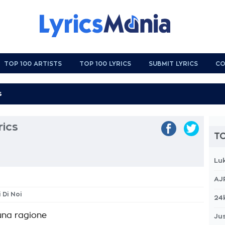
TOP 100 ARTISTS
TOP 100 LYRICS
SUBMIT LYRICS
CO
rics
TO
Lu
AJ
i Di Noi
24
una ragione
Jus