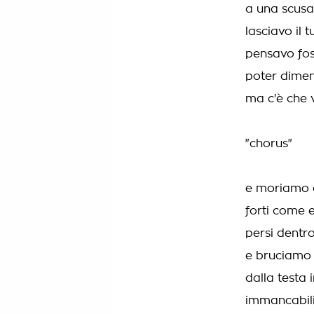
a una scusa 
lasciavo il 
pensavo fos
poter dimen
ma c'è che 
"chorus"
e moriamo c
forti come e
persi dentro
e bruciamo l
dalla testa i
immancabili,