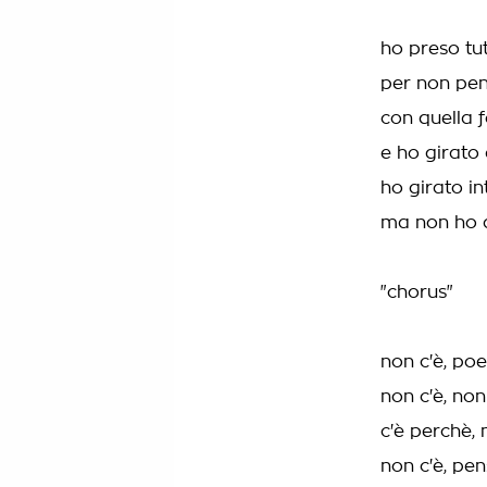
ho preso tu
per non pen
con quella 
e ho girato
ho girato i
ma non ho a
"chorus"
non c'è, poe
non c'è, non
c'è perchè,
non c'è, pen