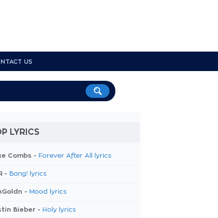
NTACT US
P LYRICS
ke Combs -
Forever After All lyrics
R -
Bang! lyrics
kGoldn -
Mood lyrics
tin Bieber -
Holy lyrics