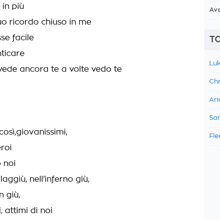
in più
Av
tuo ricordo chiuso in me
se facile
TO
ticare
Luk
vede ancora te a volte vedo te
Chr
Ari
Sam
osì,giovanissimi,
Fle
roi
 noi
aggiù, nell'inferno giù,
n giù,
 attimi di noi