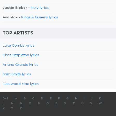
Justin Bieber -
Holy lyrics
Ava Max -
Kings & Queens lyrics
TOP ARTISTS
Luke Combs lyrics
Chris Stapleton lyrics
Ariana Grande lyrics
Sam Smith lyrics
Fleetwood Mac lyrics
0-9
A
B
C
D
E
F
G
H
I
J
K
L
M
N
O
P
Q
R
S
T
U
V
W
X
Y
Z