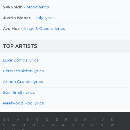
24kGoldn -
Mood lyrics
Justin Bieber -
Holy lyrics
Ava Max -
Kings & Queens lyrics
TOP ARTISTS
Luke Combs lyrics
Chris Stapleton lyrics
Ariana Grande lyrics
Sam Smith lyrics
Fleetwood Mac lyrics
0-9
A
B
C
D
E
F
G
H
I
J
K
L
M
N
O
P
Q
R
S
T
U
V
W