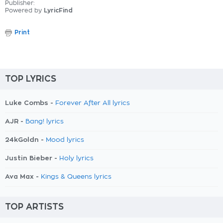
Publisher:
Powered by
LyricFind
Print
TOP LYRICS
Luke Combs -
Forever After All lyrics
AJR -
Bang! lyrics
24kGoldn -
Mood lyrics
Justin Bieber -
Holy lyrics
Ava Max -
Kings & Queens lyrics
TOP ARTISTS