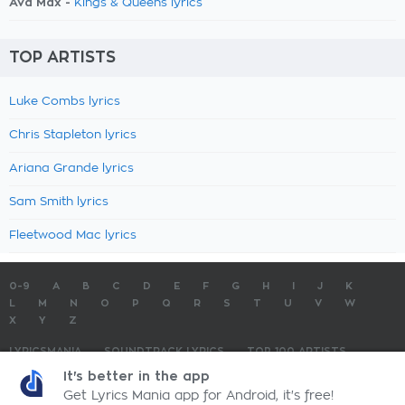
Ava Max -
Kings & Queens lyrics
TOP ARTISTS
Luke Combs lyrics
Chris Stapleton lyrics
Ariana Grande lyrics
Sam Smith lyrics
Fleetwood Mac lyrics
0-9
A
B
C
D
E
F
G
H
I
J
K
L
M
N
O
P
Q
R
S
T
U
V
W
X
Y
Z
LYRICSMANIA
SOUNDTRACK LYRICS
TOP 100 ARTISTS
TOP 100 LYRICS
SUBMIT LYRICS
CONTACT US
It's better in the app
Get Lyrics Mania app for Android, it's free!
LyricsMania.com - Copyright © 2026 - All Rights Reserved
Privacy Policy