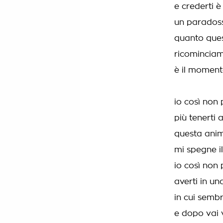
e crederti è 
un parados
quanto ques
ricominciam
è il momento
io così non
più tenerti
questa anim
mi spegne il 
io così non
averti in un
in cui sembr
e dopo vai v