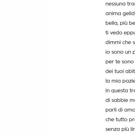
nessuna trac
anima geli
bella, più b
ti vedo eppur
dimmi che 
io sono un 
per te sono
dei tuoi abiti
la mia pazi
in questa t
di sabbie mo
parli di amo
che tutto pr
senza più lim