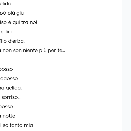
elido
pò più giù
iso è qui tra noi
plici.
filo d'erba,
non son niente più per te...
 posso
 addosso
a gelida,
sorriso...
 posso
a notte
i soltanto mia