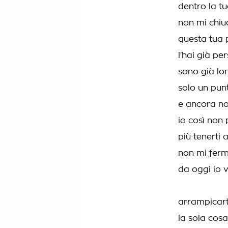
dentro la t
non mi chiu
questa tua 
l'hai già pe
sono già lo
solo un punt
e ancora non
io così non
più tenerti 
non mi ferm
da oggi io v
arrampicart
la sola cosa 