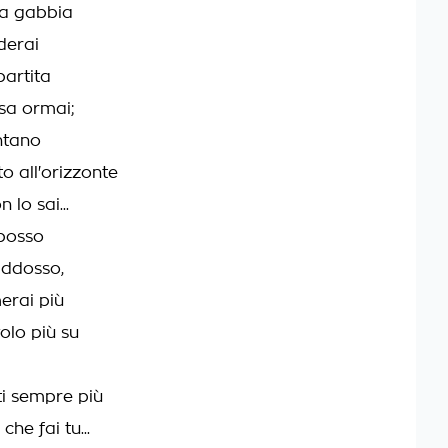
ua gabbia
derai
partita
rsa ormai;
ntano
o all'orizzonte
 lo sai...
 posso
addosso,
erai più
olo più su
i sempre più
che fai tu...