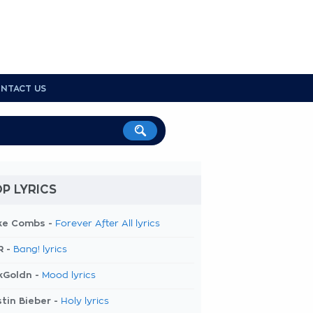
NTACT US
P LYRICS
ke Combs -
Forever After All lyrics
R -
Bang! lyrics
kGoldn -
Mood lyrics
tin Bieber -
Holy lyrics