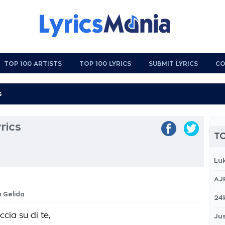
TOP 100 ARTISTS
TOP 100 LYRICS
SUBMIT LYRICS
CO
rics
TO
Lu
AJ
a Gelida
24
cia su di te,
Jus