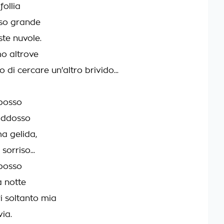
follia
so grande
te nuvole.
o altrove
 di cercare un'altro brivido...
 posso
 addosso
a gelida,
sorriso...
 posso
a notte
i soltanto mia
ia.