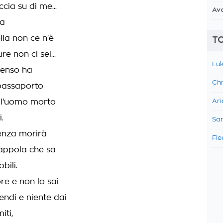
cia su di me...
Av
da
ella non ce n'è
TO
e non ci sei...
Luk
senso ha
Chr
passaporto
 l'uomo morto
Ari
.
Sam
enza morirà
Fle
rappola che sa
bili.
re e non lo sai
endi e niente dai
iti,