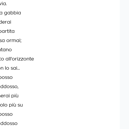
ia.
ua gabbia
derai
partita
rsa ormai;
ntano
o all'orizzonte
 lo sai...
 posso
addosso,
erai più
olo più su
 posso
 addosso