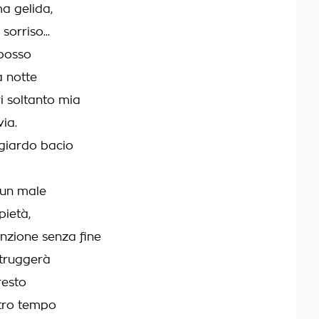
a gelida,
sorriso...
 posso
a notte
i soltanto mia
ia.
giardo bacio
 un male
pietà,
unzione senza fine
struggerà
resto
stro tempo