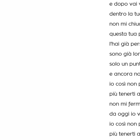
e dopo vai v
dentro la t
non mi chiu
questa tua 
l'hai già pe
sono già lo
solo un punt
e ancora non
io così non
più tenerti 
non mi ferm
da oggi io v
io così non
più tenerti