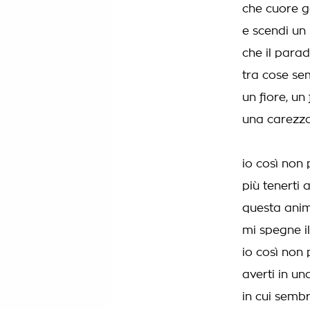
che cuore g
e scendi un 
che il parad
tra cose sem
un fiore, un 
una carezza 
io così non
più tenerti
questa anim
mi spegne il 
io così non
averti in un
in cui sembr