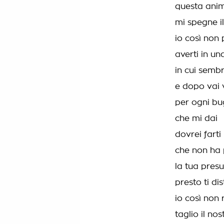
questa anim
mi spegne il 
io così non
averti in un
in cui sembr
e dopo vai v
per ogni bu
che mi dai
dovrei farti
che non ha 
la tua pres
presto ti di
io così non 
taglio il no