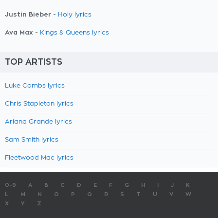
Justin Bieber -
Holy lyrics
Ava Max -
Kings & Queens lyrics
TOP ARTISTS
Luke Combs lyrics
Chris Stapleton lyrics
Ariana Grande lyrics
Sam Smith lyrics
Fleetwood Mac lyrics
0-9
A
B
C
D
E
F
G
H
I
J
K
L
M
N
O
P
Q
R
S
T
U
V
W
X
Y
Z