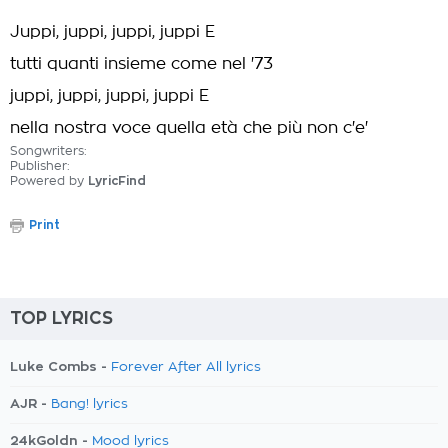
Juppi, juppi, juppi, juppi E
tutti quanti insieme come nel '73
juppi, juppi, juppi, juppi E
nella nostra voce quella età che più non c'e'
Songwriters:
Publisher:
Powered by
LyricFind
Print
TOP LYRICS
Luke Combs -
Forever After All lyrics
AJR -
Bang! lyrics
24kGoldn -
Mood lyrics