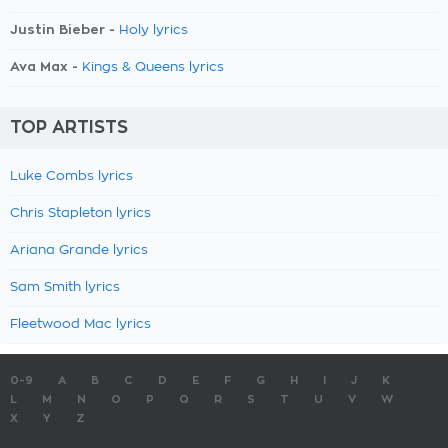
Justin Bieber -
Holy lyrics
Ava Max -
Kings & Queens lyrics
TOP ARTISTS
Luke Combs lyrics
Chris Stapleton lyrics
Ariana Grande lyrics
Sam Smith lyrics
Fleetwood Mac lyrics
0-9
A
B
C
D
E
F
G
H
I
J
K
L
M
N
O
P
Q
R
S
T
U
V
W
X
Y
Z