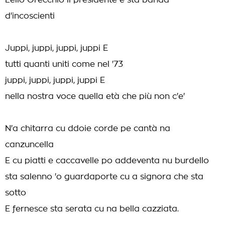
Lello Orecchio il presidente e sta banda
d'incoscienti
Juppi, juppi, juppi, juppi E
tutti quanti uniti come nel '73
juppi, juppi, juppi, juppi E
nella nostra voce quella età che più non c'e'
N'a chitarra cu ddoie corde pe cantà na
canzuncella
E cu piatti e caccavelle po addeventa nu burdello
sta salenno 'o guardaporte cu a signora che sta
sotto
E fernesce sta serata cu na bella cazziata.