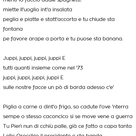
mentr'io faccio dduie spaghetti:
miette ll'uoglio int'a insalata
peglia e piatte e statt'accorta e tu chiude sta
fontana
pe favore arape a porta e tu puose sta banana.
Juppi, juppi, juppi, juppi E
tutti quanti insieme come nel '73
juppi, juppi, juppi, juppi E
sulle nostre facce un pò di barda adesso c'e'
Piglia a carne a dint'o frigo, so cadute l'ove 'nterra
sempe o stesso caconcico si se move vene a guerra
Tu Pierì nun di cchiù palle, già ce fatto a capa tanta