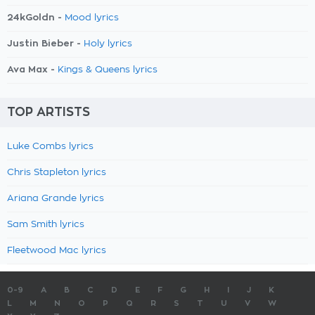
24kGoldn -
Mood lyrics
Justin Bieber -
Holy lyrics
Ava Max -
Kings & Queens lyrics
TOP ARTISTS
Luke Combs lyrics
Chris Stapleton lyrics
Ariana Grande lyrics
Sam Smith lyrics
Fleetwood Mac lyrics
0-9
A
B
C
D
E
F
G
H
I
J
K
L
M
N
O
P
Q
R
S
T
U
V
W