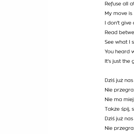
Refuse all a
My move is 
I don't give 
Read betwee
See what I 
You heard w
It's just th
Dziś już na
Nie przegra
Nie ma miej
Także śpij,
Dziś już na
Nie przegra