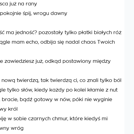
sca już na rany
 spokojnie śpij, wrogu dawny
ć ma jedność? pozostały tylko płatki białych róż
ągle mam echo, odbija się nadal chaos Twoich
ie zawiedziesz już, odkąd postawiony między
 nową twierdzą, tak twierdzą ci, co znali tylko ból
gle tylko słów, kiedy każdy po kolei kłamie z nut
 bracie, bądź gotowy w nów, póki nie wyginie
wy król
biję w sobie czarnych chmur, które kiedyś mi
awny wróg