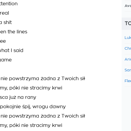
ttention
Av
real
a shit
TO
n the lines
Luk
see
Chr
hat I said
e game
Ari
Sam
s nie powstrzyma żadna z Twoich sił
Fle
my, póki nie stracimy krwi
sca już na rany
 spokojnie śpij, wrogu dawny
s nie powstrzyma żadna z Twoich sił
my, póki nie stracimy krwi