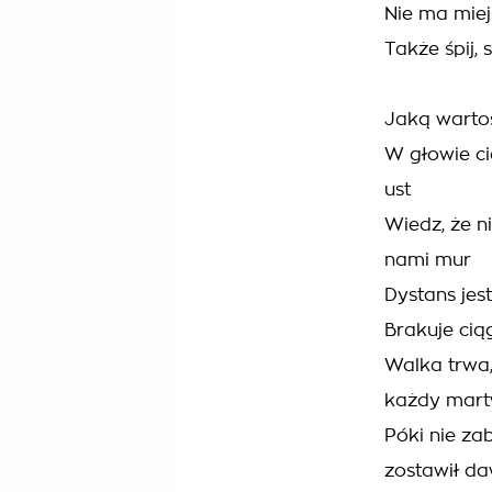
Nie ma miej
Także śpij,
Jaką wartoś
W głowie ci
ust
Wiedz, że n
nami mur
Dystans jest
Brakuje cią
Walka trwa,
każdy mart
Póki nie za
zostawił d