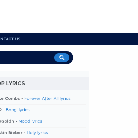
NTACT US
P LYRICS
ke Combs -
Forever After All lyrics
R -
Bang! lyrics
kGoldn -
Mood lyrics
tin Bieber -
Holy lyrics