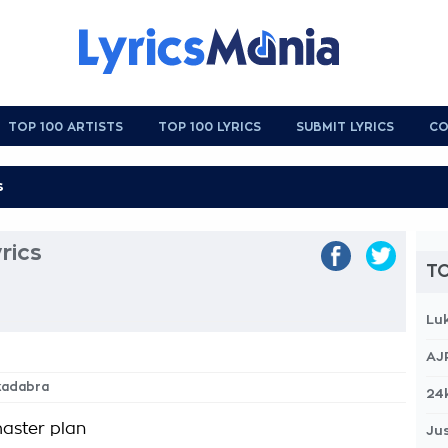
TOP 100 ARTISTS
TOP 100 LYRICS
SUBMIT LYRICS
CO
rics
TO
Lu
AJ
kadabra
24
master plan
Jus