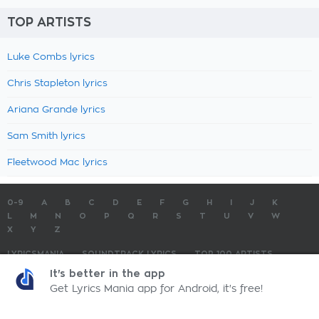
TOP ARTISTS
Luke Combs lyrics
Chris Stapleton lyrics
Ariana Grande lyrics
Sam Smith lyrics
Fleetwood Mac lyrics
0-9
A
B
C
D
E
F
G
H
I
J
K
L
M
N
O
P
Q
R
S
T
U
V
W
X
Y
Z
LYRICSMANIA
SOUNDTRACK LYRICS
TOP 100 ARTISTS
TOP 100 LYRICS
SUBMIT LYRICS
CONTACT US
It's better in the app
Get Lyrics Mania app for Android, it's free!
LyricsMania.com - Copyright © 2026 - All Rights Reserved
Privacy Policy