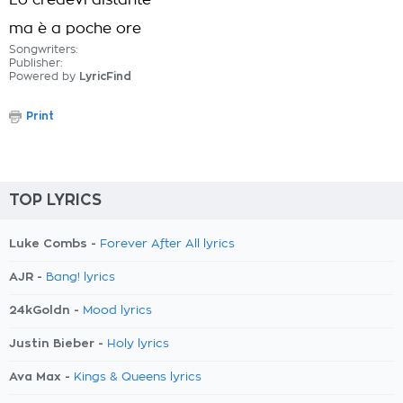
Lo credevi distante
ma è a poche ore
Songwriters:
Publisher:
Powered by
LyricFind
Print
TOP LYRICS
Luke Combs -
Forever After All lyrics
AJR -
Bang! lyrics
24kGoldn -
Mood lyrics
Justin Bieber -
Holy lyrics
Ava Max -
Kings & Queens lyrics