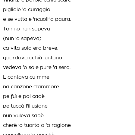
'nnanz 'e parole cchiù scure
pigliaie 'o curaggio
e se vuttaie 'ncuoll''a paura.
Tonino nun sapeva
(nun 'o sapeva)
ca vita soia era breve,
guardava cchiù luntano
vedeva 'o sole pure 'a sera.
E cantava cu mme
na canzone d'ammore
pe fuì e poi cadè
pe tuccà l'illusione
nun vuleva sapè
cherè 'o tuorto o 'a ragione