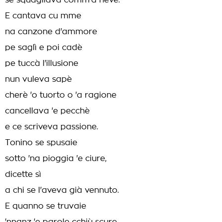
se squagliava comm'a neve.
E cantava cu mme
na canzone d'ammore
pe saglì e poi cadè
pe tuccà l'illusione
nun vuleva sapè
cherè 'o tuorto o 'a ragione
cancellava 'e pecchè
e ce scriveva passione.
Tonino se spusaie
sotto 'na pioggia 'e ciure,
dicette sì
a chi se l'aveva già vennuto.
E quanno se truvaie