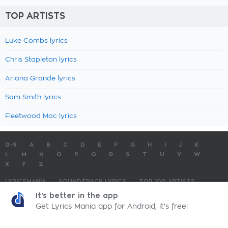
TOP ARTISTS
Luke Combs lyrics
Chris Stapleton lyrics
Ariana Grande lyrics
Sam Smith lyrics
Fleetwood Mac lyrics
0-9
A
B
C
D
E
F
G
H
I
J
K
L
M
N
O
P
Q
R
S
T
U
V
W
X
Y
Z
LYRICSMANIA
SOUNDTRACK LYRICS
TOP 100 ARTISTS
TOP 100 LYRICS
SUBMIT LYRICS
CONTACT US
It's better in the app
Get Lyrics Mania app for Android, it's free!
LyricsMania.com - Copyright © 2026 - All Rights Reserved
Privacy Policy