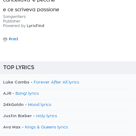
cancellava 'e pecchè
e ce scriveva passione
Songwriters:
Publisher:
Powered by
LyricFind
Print
TOP LYRICS
Luke Combs -
Forever After All lyrics
AJR -
Bang! lyrics
24kGoldn -
Mood lyrics
Justin Bieber -
Holy lyrics
Ava Max -
Kings & Queens lyrics