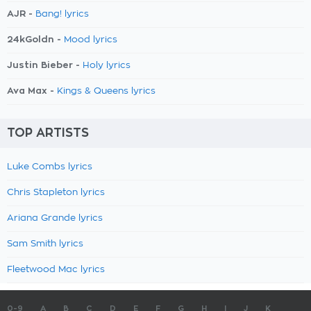
AJR -
Bang! lyrics
24kGoldn -
Mood lyrics
Justin Bieber -
Holy lyrics
Ava Max -
Kings & Queens lyrics
TOP ARTISTS
Luke Combs lyrics
Chris Stapleton lyrics
Ariana Grande lyrics
Sam Smith lyrics
Fleetwood Mac lyrics
0-9
A
B
C
D
E
F
G
H
I
J
K