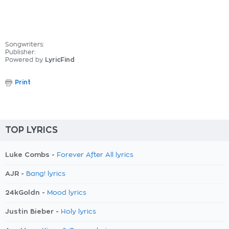
Songwriters:
Publisher:
Powered by
LyricFind
Print
TOP LYRICS
Luke Combs -
Forever After All lyrics
AJR -
Bang! lyrics
24kGoldn -
Mood lyrics
Justin Bieber -
Holy lyrics