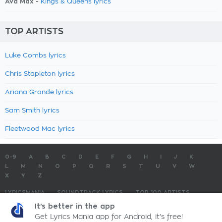
Ava Max -
Kings & Queens lyrics
TOP ARTISTS
Luke Combs lyrics
Chris Stapleton lyrics
Ariana Grande lyrics
Sam Smith lyrics
Fleetwood Mac lyrics
0-9
A
B
C
D
E
F
G
H
I
J
K
L
M
N
O
P
Q
R
S
T
U
V
W
X
Y
Z
LYRICSMANIA
SOUNDTRACK LYRICS
TOP 100 ARTISTS
TOP 100 LYRICS
SUBMIT LYRICS
CONTACT US
It's better in the app
Get Lyrics Mania app for Android, it's free!
LyricsMania.com - Copyright © 2026 - All Rights Reserved
Privacy Policy